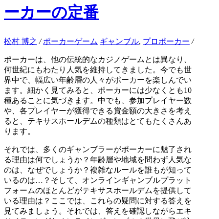
ーカーの定番
松村 博之
/
ポーカーゲーム
ギャンブル
,
プロポーカー
/
ポーカーは、他の伝統的なカジノゲームとは異なり、
何世紀にもわたり人気を維持してきました。今でも世
界中で、幅広い年齢層の人々がポーカーを楽しんでい
ます。細かく見てみると、ポーカーには少なくとも10
種あることに気づきます。中でも、参加プレイヤー数
や、各プレイヤーが獲得できる賞金額の大きさを考え
ると、テキサスホールデムの種類はとてもたくさんあ
ります。
それでは、多くのギャンブラーがポーカーに魅了され
る理由は何でしょうか？年齢層や地域を問わず人気な
のは、なぜでしょうか？複雑なルールを誰もが知って
いるのは…？そして、オンラインギャンブルプラット
フォームのほとんどがテキサスホールデムを提供して
いる理由は？ここでは、これらの疑問に対する答えを
見てみましょう。それでは、答えを確認しながらエキ